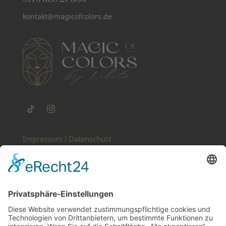
kontakt@magicofcolors.de
Impressum
l
Datenschutz